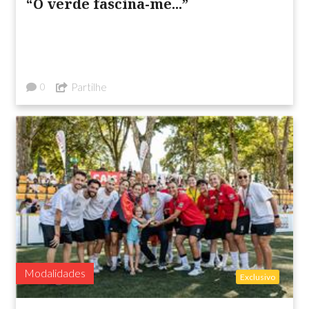
“O verde fascina-me...”
Partilhe
0
Modalidades
Exclusivo