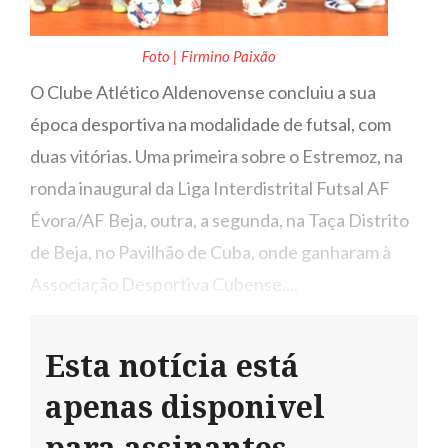
Foto | Firmino Paixão
O Clube Atlético Aldenovense concluiu a sua
época desportiva na modalidade de futsal, com
duas vitórias. Uma primeira sobre o Estremoz, na
ronda inaugural da Liga Interdistrital Futsal AF
Évora/AF Beja, outra, a segunda, na Taça Distrito
de Beja, no Pavilhão de Cuba, onde ganharam à
Associação Desportiva Cubense....
Esta notícia está
apenas disponivel
para assinantes