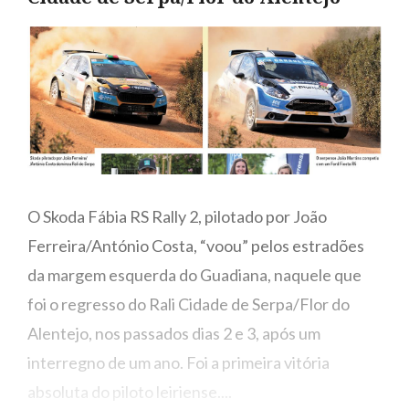
O Skoda Fábia RS Rally 2, pilotado por João
Ferreira/António Costa, “voou” pelos estradões
da margem esquerda do Guadiana, naquele que
foi o regresso do Rali Cidade de Serpa/Flor do
Alentejo, nos passados dias 2 e 3, após um
interregno de um ano. Foi a primeira vitória
absoluta do piloto leiriense....