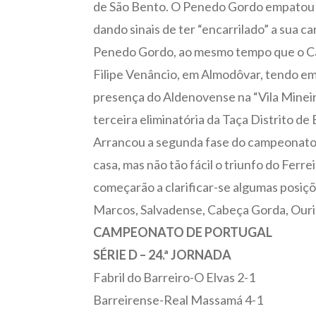
de São Bento. O Penedo Gordo empatou e
dando sinais de ter “encarrilado” a sua c
Penedo Gordo, ao mesmo tempo que o Cast
Filipe Venâncio, em Almodôvar, tendo em 
presença do Aldenovense na “Vila Mineir
terceira eliminatória da Taça Distrito de B
Arrancou a segunda fase do campeonato 
casa, mas não tão fácil o triunfo do Fe
começarão a clarificar-se algumas posiçõe
Marcos, Salvadense, Cabeça Gorda, Ouriq
CAMPEONATO DE PORTUGAL
SÉRIE D – 24.ª JORNADA
Fabril do Barreiro-O Elvas 2-1
Barreirense-Real Massamá 4-1