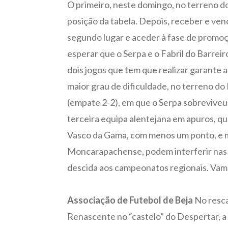
O primeiro, neste domingo, no terreno do 
posição da tabela. Depois, receber e venc
segundo lugar e aceder à fase de promoç
esperar que o Serpa e o Fabril do Barrei
dois jogos que tem que realizar garante 
maior grau de dificuldade, no terreno do
(empate 2-2), em que o Serpa sobreviveu
terceira equipa alentejana em apuros, q
Vasco da Gama, com menos um ponto, e m
Moncarapachense, podem interferir nas c
descida aos campeonatos regionais. Vamo
Associação de Futebol de Beja
No rescal
Renascente no “castelo” do Despertar, a