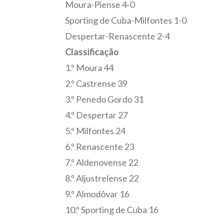
Moura-Piense 4-0
Sporting de Cuba-Milfontes 1-0
Despertar-Renascente 2-4
Classificação
1.º Moura 44
2.º Castrense 39
3.º Penedo Gordo 31
4.º Despertar 27
5.º Milfontes 24
6.º Renascente 23
7.º Aldenovense 22
8.º Aljustrelense 22
9.º Almodôvar 16
10.º Sporting de Cuba 16