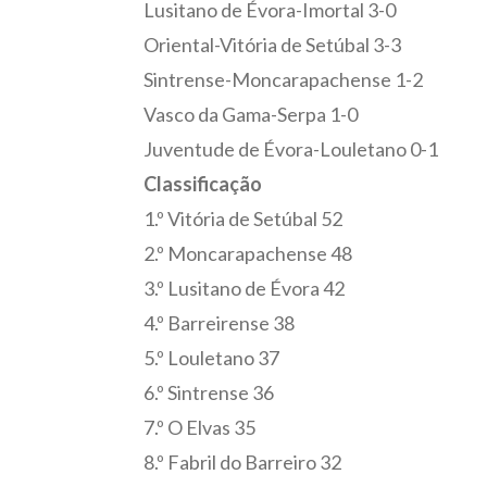
Lusitano de Évora-Imortal 3-0
Oriental-Vitória de Setúbal 3-3
Sintrense-Moncarapachense 1-2
Vasco da Gama-Serpa 1-0
Juventude de Évora-Louletano 0-1
Classificação
1.º Vitória de Setúbal 52
2.º Moncarapachense 48
3.º Lusitano de Évora 42
4.º Barreirense 38
5.º Louletano 37
6.º Sintrense 36
7.º O Elvas 35
8.º Fabril do Barreiro 32