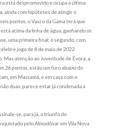
eira está despromovido e ocupa a última
a, ainda com hipóteses de atingir o
seis pontos, o Vasco da Gama terá que
 está acima da linha de água, ganhando os
se, uma primeira final; o segundo, com
célebre jogo de 8 de maio de 2022
o. Mas atenção ao Juventude de Évora, a
m 26 pontos, estão um furo abaixo do
stam, em Massamá, e em casa com o
não duas, parece estar já condenada à
inale-se, para já, o triunfo do
conquistado pelo Almodôvar em Vila Nova