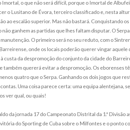
Imortal, o que não será difícil, porque o Imortal de Albuf
er o Lusitano de Évora, terceiro classificado e, nesta altur
ão ao escalão superior. Mas não bastará. Conquistando os 
ro não ganhem as partidas que lhes faltam disputar. O Serpa
a manutenção. O primeiro será no seu reduto, com o Sintren
 Barreirense, onde os locais poderão querer vingar aquele 
 à custa da despromoção do conjunto da cidade do Barreir
ue também quererá evitar a despromoção. Os eborenses tê
enos quatro que o Serpa. Ganhando os dois jogos que re
ontas. Uma coisa parece certa: uma equipa alentejana, se
s ver qual, ou quais!
do da jornada 17 do Campeonato Distrital da 1.ª Divisão ass
 vitória do Sporting de Cuba sobre o Milfontes e o ponto 