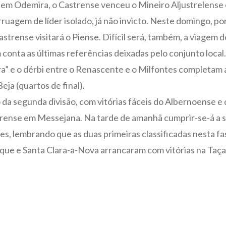
m Odemira, o Castrense venceu o Mineiro Aljustrelense e
arruagem de líder isolado, já não invicto. Neste domingo, p
rense visitará o Piense. Difícil será, também, a viagem d
conta as últimas referências deixadas pelo conjunto local
a” e o dérbi entre o Renascente e o Milfontes completam a
eja (quartos de final).
da segunda divisão, com vitórias fáceis do Albernoense e
rreirense em Messejana. Na tarde de amanhã cumprir-se-á
s, lembrando que as duas primeiras classificadas nesta fas
ue e Santa Clara-a-Nova arrancaram com vitórias na Taça 