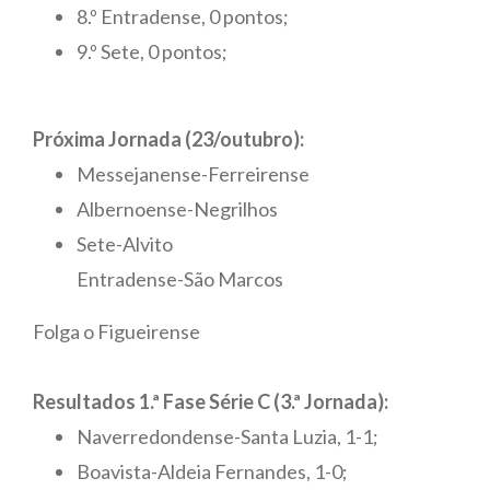
8.º Entradense, 0 pontos;
9.º Sete, 0 pontos;
Próxima Jornada (23/outubro):
Messejanense-Ferreirense
Albernoense-Negrilhos
Sete-Alvito
Entradense-São Marcos
Folga o Figueirense
Resultados 1.ª Fase Série C (3.ª Jornada):
Naverredondense-Santa Luzia, 1-1;
Boavista-Aldeia Fernandes, 1-0;