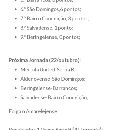
6.º São Domingos,6 pontos;
7.º Bairro Conceição, 3 pontos;
8.º Salvadense, 1 ponto;
9.º Beringelense, 0 pontos;
Próxima Jornada (22/outubro):
Mértola United-Serpa B;
Aldenovense-São Domingos;
Beringelense-Barrancos;
Salvadense-Bairro Conceição;
Folga o Amarelejense
Resultados 1.ª Fase Série B (4.ª Jornada):