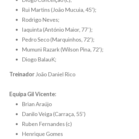
Rui Martins (João Mucuia, 45’);
Rodrigo Neves;
Iaquinta (António Maior, 77´);
Pedro Seco (Marquinhos, 72’);
Mumuni Razark (Wilson Pina, 72’);
Diogo BalauK;
Treinador
João Daniel Rico
Equipa Gil Vicente:
Brian Araújo
Danilo Veiga (Carraça, 55’)
Ruben Fernandes (c)
Henrique Gomes