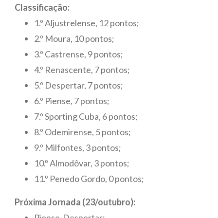
Classificação:
1.º Aljustrelense, 12 pontos;
2.º Moura, 10 pontos;
3.º Castrense, 9 pontos;
4.º Renascente, 7 pontos;
5.º Despertar, 7 pontos;
6.º Piense, 7 pontos;
7.º Sporting Cuba, 6 pontos;
8.º Odemirense, 5 pontos;
9.º Milfontes, 3 pontos;
10.º Almodôvar, 3 pontos;
11.º Penedo Gordo, 0 pontos;
Próxima Jornada (23/outubro):
Piense-Despertar;