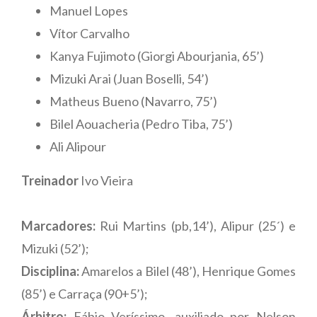
Manuel Lopes
Vítor Carvalho
Kanya Fujimoto (Giorgi Abourjania, 65’)
Mizuki Arai (Juan Boselli, 54’)
Matheus Bueno (Navarro, 75’)
Bilel Aouacheria (Pedro Tiba, 75’)
Ali Alipour
Treinador
Ivo Vieira
Marcadores:
Rui Martins (pb,14’), Alipur (25´) e
Mizuki (52’);
Disciplina:
Amarelos a Bilel (48’), Henrique Gomes
(85’) e Carraça (90+5’);
Árbitro:
Fábio Veríssimo, auxiliado por Nelson