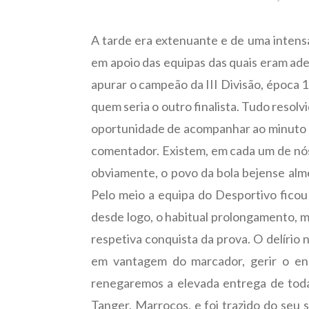
A tarde era extenuante e de uma intensa
em apoio das equipas das quais eram adep
apurar o campeão da III Divisão, época 1
quem seria o outro finalista. Tudo resol
oportunidade de acompanhar ao minuto nas
comentador. Existem, em cada um de nós,
obviamente, o povo da bola bejense almej
Pelo meio a equipa do Desportivo ficou 
desde logo, o habitual prolongamento, m
respetiva conquista da prova. O delírio
em vantagem do marcador, gerir o en
renegaremos a elevada entrega de toda 
Tanger, Marrocos, e foi trazido do seu