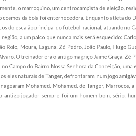
ualmente, o marroquino, um centrocampista de eleição, re
 cosmos da bola foi enternecedora. Enquanto atleta do Des
lcos do escalão principal do futebol nacional, atuando no
a região, a um palco que nunca mais será esquecido: Car
 Rolo, Moura, Laguna, Zé Pedro, João Paulo, Hugo Guer
Álvaro. O treinador era o antigo magriço Jaime Graça, Zé P
0, no Campo do Bairro Nossa Senhora da Conceição, uma 
dos eles naturais de Tanger, defrontaram, num jogo amigáve
menagearam Mohamed. Mohamed, de Tanger, Marrocos, a B
 o antigo jogador sempre foi um homem bom, sério, hum