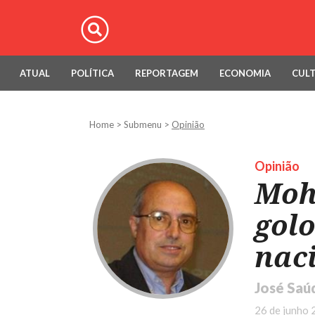
ATUAL
POLÍTICA
REPORTAGEM
ECONOMIA
CUL
Home
>
Submenu
>
Opinião
Opinião
Moh
golo
nac
José Saú
26 de junho 