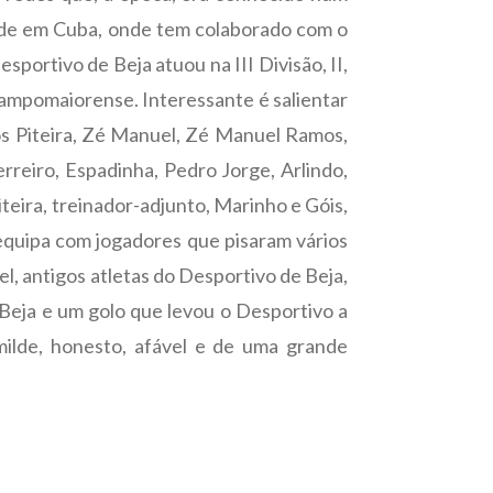
side em Cuba, onde tem colaborado com o
portivo de Beja atuou na III Divisão, II,
 Campomaiorense. Interessante é salientar
los Piteira, Zé Manuel, Zé Manuel Ramos,
reiro, Espadinha, Pedro Jorge, Arlindo,
iteira, treinador-adjunto, Marinho e Góis,
equipa com jogadores que pisaram vários
l, antigos atletas do Desportivo de Beja,
eja e um golo que levou o Desportivo a
ilde, honesto, afável e de uma grande