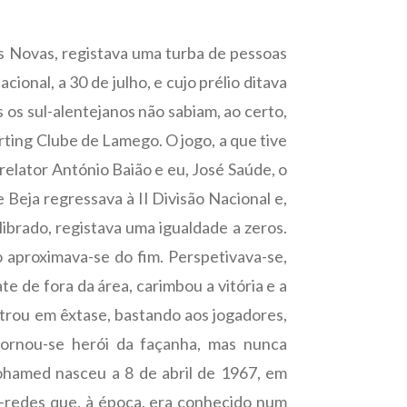
es Novas, registava uma turba de pessoas
onal, a 30 de julho, e cujo prélio ditava
 os sul-alentejanos não sabiam, ao certo,
rting Clube de Lamego. O jogo, a que tive
relator António Baião e eu, José Saúde, o
Beja regressava à II Divisão Nacional e,
librado, registava uma igualdade a zeros.
o aproximava-se do fim. Perspetivava-se,
 de fora da área, carimbou a vitória e a
ntrou em êxtase, bastando aos jogadores,
ornou-se herói da façanha, mas nunca
Mohamed nasceu a 8 de abril de 1967, em
a-redes que, à época, era conhecido num