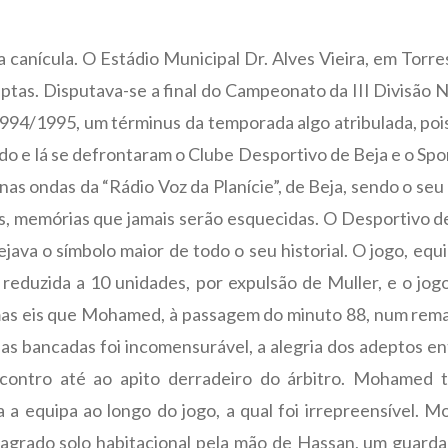
 canícula. O Estádio Municipal Dr. Alves Vieira, em Torr
tas. Disputava-se a final do Campeonato da III Divisão Naci
994/1995, um términus da temporada algo atribulada, pois
vido e lá se defrontaram o Clube Desportivo de Beja e o Spo
 ondas da “Rádio Voz da Planície”, de Beja, sendo o seu 
 memórias que jamais serão esquecidas. O Desportivo de 
ava o símbolo maior de todo o seu historial. O jogo, equi
reduzida a 10 unidades, por expulsão de Muller, e o jog
as eis que Mohamed, à passagem do minuto 88, num remate
 nas bancadas foi incomensurável, a alegria dos adeptos e
contro até ao apito derradeiro do árbitro. Mohamed t
a equipa ao longo do jogo, a qual foi irrepreensível. 
 sagrado solo habitacional pela mão de Hassan, um guard