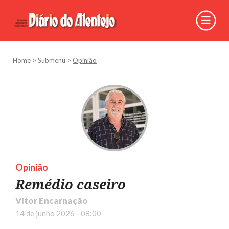
Home
>
Submenu
>
Opinião
Opinião
Remédio caseiro
Vítor Encarnação
14 de junho 2026 - 08:00