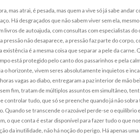
, mas atrai, é pesada, mas quem a vive só já sabe andar com
saço. Há desgraçados que não sabem viver sem ela, mesmo
m livros de autoajuda, com consultas com especialistas 
a pressão não desaparece, a pressão faz parte do corpo, c
 existência é a mesma coisa que separar a pele da carne.
mpo está protegido pelo canto dos passarinhos e pela cal
ia o horizonte, vivem seres absolutamente inquietos e in
oras vagas ao diabo, entregaram a paz interior de mão b
sem fim, tratam de múltiplos assuntos em simultâneo, ten
e controlar tudo, que só se preenche quando já não sobra 
 Quando se transcende o razoável perde-se o equilíbrio e
m, o que conta é estar disponível para fazer tudo o que n
ção da inutilidade, não há noção do perigo. Há apenas uma