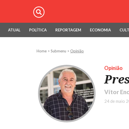
ATUAL
POLÍTICA
REPORTAGEM
ECONOMIA
CUL
Home
>
Submenu
>
Opinião
Opinião
Pre
Vítor En
24 de maio 2