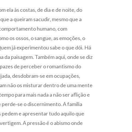
 ela às costas, de dia e de noite, do
 que a queiram sacudir, mesmo que a
do comportamento humano, com
omo os ossos, o sangue, as emoções, o
 Quem já experimentou sabe o que dói. Há
ma da paisagem. Também aqui, onde se diz
capazes de perceber o romantismo do
eijada, desdobram-se em ocupações,
tam não os misturar dentro de uma mente
tempo para mais nada a não ser aflição e
 perde-se o discernimento. A família
os pedem e apresentar tudo aquilo que
 vertigem. A pressão é o abismo onde