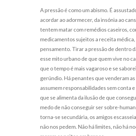
A pressão é como um abismo. É assustadora
acordar ao adormecer, da insónia ao can
tentem matar com remédios caseiros, co
medicamentos sujeitos a receita médica, 
pensamento. Tirar a pressão de dentro da
esse mito urbano de que quem vive no ca
que o tempo é mais vagaroso e se sabore
gerúndio. Há penantes que venderam as h
assumem responsabilidades sem conta e 
que se alimenta da ilusão de que consegu
medo de não conseguir ser sobre-humano.
torna-se secundária, os amigos escasseia
não nos pedem. Não há limites, não há no