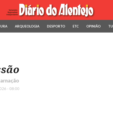
TURA
ARQUEOLOGIA
DESPORTO
ETC
OPINIÃO
TU
ssão
carnação
026 - 08:00