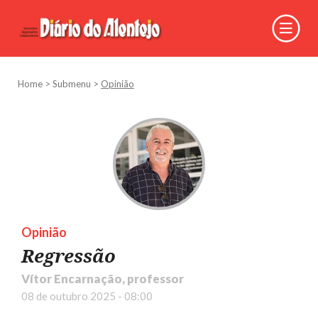
Home
>
Submenu
>
Opinião
Opinião
Regressão
Vítor Encarnação, professor
08 de outubro 2025 - 08:00