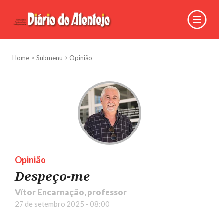
Home
>
Submenu
>
Opinião
Opinião
Despeço-me
Vítor Encarnação, professor
27 de setembro 2025 - 08:00