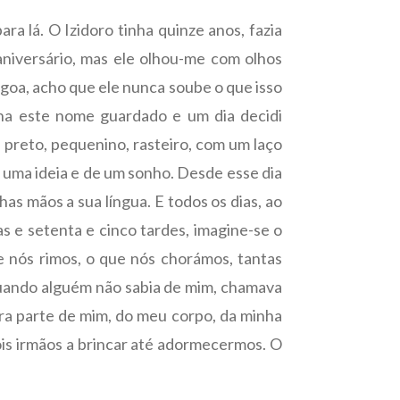
ra lá. O Izidoro tinha quinze anos, fazia
aniversário, mas ele olhou-me com olhos
goa, acho que ele nunca soube o que isso
ha este nome guardado e um dia decidi
, preto, pequenino, rasteiro, com um laço
e uma ideia e de um sonho. Desde esse dia
as mãos a sua língua. E todos os dias, ao
s e setenta e cinco tardes, imagine-se o
e nós rimos, o que nós chorámos, tantas
Quando alguém não sabia de mim, chamava
 era parte de mim, do meu corpo, da minha
is irmãos a brincar até adormecermos. O