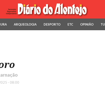
TURA
ARQUEOLOGIA
DESPORTO
ETC
OPINIÃO
TU
oro
carnação
2025 - 08:00