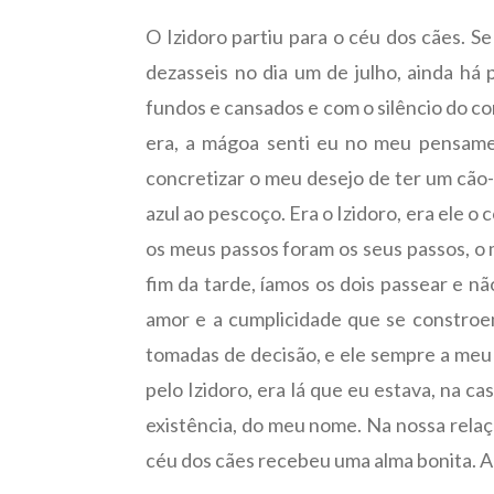
O Izidoro partiu para o céu dos cães. Se
dezasseis no dia um de julho, ainda há
fundos e cansados e com o silêncio do c
era, a mágoa senti eu no meu pensame
concretizar o meu desejo de ter um cão-s
azul ao pescoço. Era o Izidoro, era ele 
os meus passos foram os seus passos, o m
fim da tarde, íamos os dois passear e n
amor e a cumplicidade que se constroem
tomadas de decisão, e ele sempre a meu
pelo Izidoro, era lá que eu estava, na c
existência, do meu nome. Na nossa rela
céu dos cães recebeu uma alma bonita. A