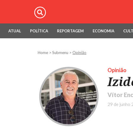
ATUAL
POLÍTICA
REPORTAGEM
ECONOMIA
CUL
Home
>
Submenu
>
Opinião
Opinião
Izid
Vítor En
29 de junho 