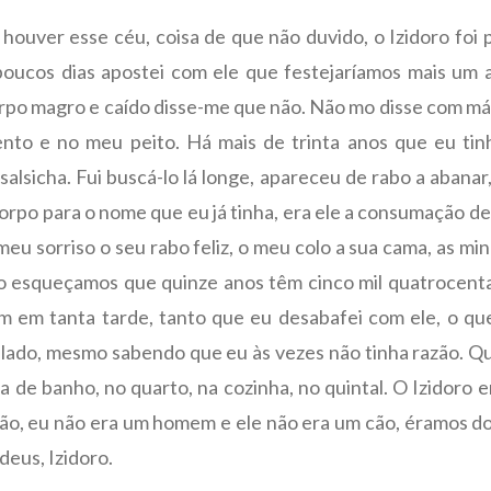
 houver esse céu, coisa de que não duvido, o Izidoro foi pa
 poucos dias apostei com ele que festejaríamos mais um 
orpo magro e caído disse-me que não. Não mo disse com má
nto e no meu peito. Há mais de trinta anos que eu tin
alsicha. Fui buscá-lo lá longe, apareceu de rabo a abanar
o corpo para o nome que eu já tinha, era ele a consumação d
eu sorriso o seu rabo feliz, o meu colo a sua cama, as minh
ão esqueçamos que quinze anos têm cinco mil quatrocenta
 em tanta tarde, tanto que eu desabafei com ele, o qu
 lado, mesmo sabendo que eu às vezes não tinha razão. 
asa de banho, no quarto, na cozinha, no quintal. O Izidoro
ção, eu não era um homem e ele não era um cão, éramos do
deus, Izidoro.