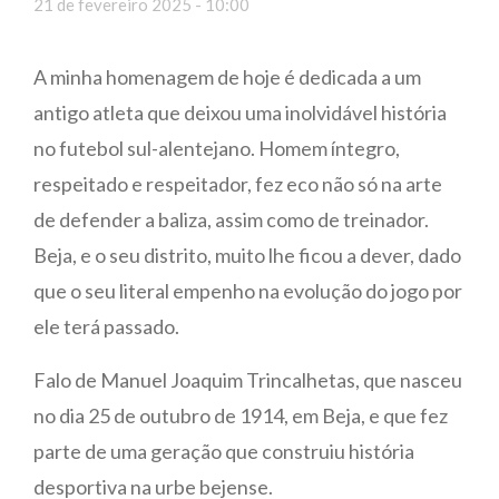
21 de fevereiro 2025 - 10:00
A minha homenagem de hoje é dedicada a um
antigo atleta que deixou uma inolvidável história
no futebol sul-alentejano. Homem íntegro,
respeitado e respeitador, fez eco não só na arte
de defender a baliza, assim como de treinador.
Beja, e o seu distrito, muito lhe ficou a dever, dado
que o seu literal empenho na evolução do jogo por
ele terá passado.
Falo de Manuel Joaquim Trincalhetas, que nasceu
no dia 25 de outubro de 1914, em Beja, e que fez
parte de uma geração que construiu história
desportiva na urbe bejense.