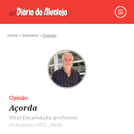
Home
>
Submenu
>
Opinião
Opinião
Açorda
Vítor Encarnação, professor
05 de janeiro 2025 - 08:00