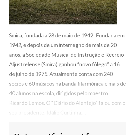
Smira, fundada a 28 de maio de 1942 Fundada em
1942, e depois de um interregno de mais de 20
anos, a Sociedade Musical de Instrução e Recreio
Aljustrelense (Smira) ganhou “novo fôlego” a 16
de julho de 1975. Atualmente conta com 240
sócios e 60 músicos na banda filarmónica e mais de
40 alunos na escola, dirigidos pelo maestro
Ricardo Lemos. O “Diário do Alentejo” falou com o
seu presidente, Idálio Curtinha....