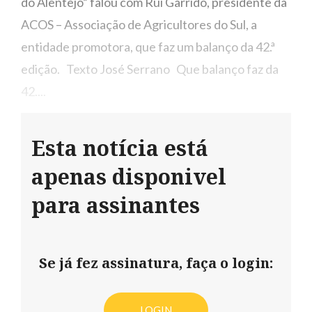
do Alentejo” falou com Rui Garrido, presidente da
ACOS – Associação de Agricultores do Sul, a
entidade promotora, que faz um balanço da 42.ª
edição. Texto José Serrano Que balanço faz da
42....
Esta notícia está
apenas disponivel
para assinantes
Se já fez assinatura, faça o login:
LOGIN