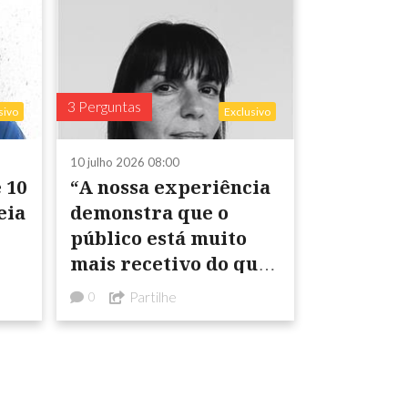
3 Perguntas
sivo
Exclusivo
10 julho 2026 08:00
 10
“A nossa experiência
eia
demonstra que o
e
público está muito
mais recetivo do que,
por vezes, se imagina.
Partilhe
0
Quando as propostas
são ...