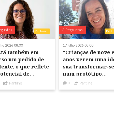
rguntas
3 Perguntas
Exclusivo
Exclu
ulho 2026 08:00
17 julho 2026 08:00
stá também em
“Crianças de nove e
rso um pedido de
anos verem uma id
ente, o que reflete
sua transformar-s
potencial de
num protótipo
ovação da
funcional muda a
Partilhe
Partilhe
0
cnologia e a
forma como olham
tenção de
para a tecnologia”
omover a sua
futura ...