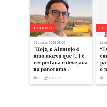
3 Perguntas
3 Pe
Exclusivo
02 agosto 2026 08:00
26 j
“Hoje, o Alentejo é
“E
uma marca que [...] é
cu
respeitada e desejada
pat
no panorama
o 
internacional”
in
Partilhe
0
0
te
in
pr