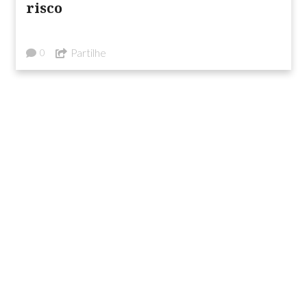
risco
Partilhe
0