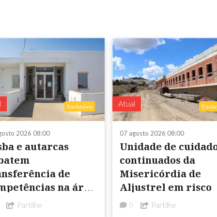
l
Atual
Exclusivo
Exclu
gosto 2026 08:00
07 agosto 2026 08:00
sba e autarcas
Unidade de cuidad
batem
continuados da
nsferência de
Misericórdia de
mpetências na área
Aljustrel em risco
 Saúde
Partilhe
Partilhe
0