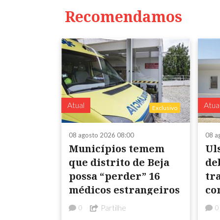
Recomendamos
Atual
Atua
Exclusivo
08 agosto 2026 08:00
08 a
Municípios temem
Ul
que distrito de Beja
de
possa “perder” 16
tra
médicos estrangeiros
co
da
Partilhe
0
0