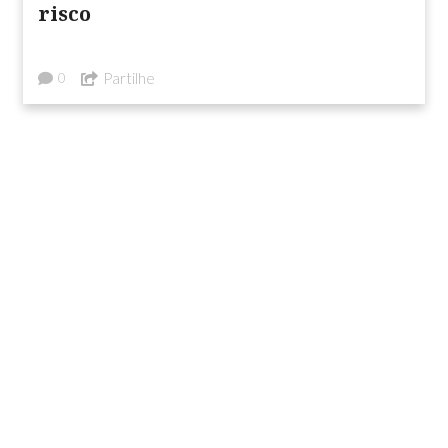
risco
Partilhe
0