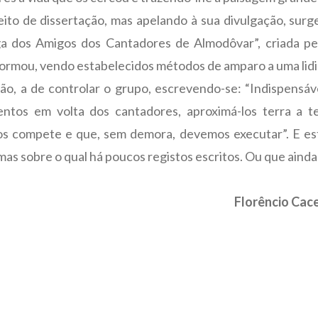
eito de dissertação, mas apelando à sua divulgação, surg
Liga dos Amigos dos Cantadores de Almodôvar”, criada p
formou, vendo estabelecidos métodos de amparo a uma lidim
ção, a de controlar o grupo, escrevendo-se: “Indispensáv
tos em volta dos cantadores, aproximá-los terra a te
os compete e que, sem demora, devemos executar”. E est
 mas sobre o qual há poucos registos escritos. Ou que ain
Florêncio Cac