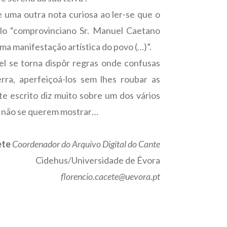
e uma outra nota curiosa ao ler-se que o
elo “comprovinciano Sr. Manuel Caetano
a manifestação artística do povo (…)”.
el se torna dispôr regras onde confusas
rra, aperfeiçoá-los sem lhes roubar as
e escrito diz muito sobre um dos vários
da não se querem mostrar…
ete
Coordenador do Arquivo Digital do Cante
Cidehus/Universidade de Évora
florencio.cacete@uevora.pt