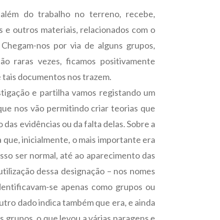
além do trabalho no terreno, recebe,
is e outros materiais, relacionados com o
. Chegam-nos por via de alguns grupos,
não raras vezes, ficamos positivamente
 tais documentos nos trazem.
stigação e partilha vamos registando um
ue nos vão permitindo criar teorias que
das evidências ou da falta delas. Sobre a
 que, inicialmente, o mais importante era
isso ser normal, até ao aparecimento das
utilização dessa designação – nos nomes
dentificavam-se apenas como grupos ou
utro dado indica também que era, e ainda
s grupos, o que levou a várias paragens e