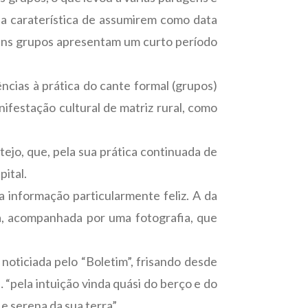
a caraterística de assumirem como data
lguns grupos apresentam um curto período
cias à prática do cante formal (grupos)
ifestação cultural de matriz rural, como
ejo, que, pela sua prática continuada de
pital.
informação particularmente feliz. A da
sa, acompanhada por uma fotografia, que
oticiada pelo “Boletim”, frisando desde
 “pela intuição vinda quási do berço e do
e serena da sua terra”.