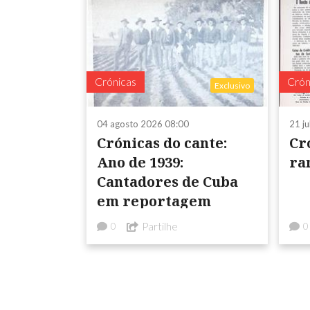
Crónicas
Crón
Exclusivo
04 agosto 2026 08:00
21 j
Crónicas do cante:
Cr
Ano de 1939:
ra
Cantadores de Cuba
em reportagem
Partilhe
0
0