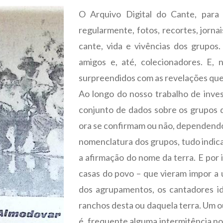
O Arquivo Digital do Cante, para 
regularmente, fotos, recortes, jorna
cante, vida e vivências dos grupos
amigos e, até, colecionadores. E, 
surpreendidos com as revelações que
Ao longo do nosso trabalho de inve
conjunto de dados sobre os grupos q
ora se confirmam ou não, dependendo 
nomenclatura dos grupos, tudo indica
a afirmação do nome da terra. E por 
casas do povo – que vieram impor a 
dos agrupamentos, os cantadores i
ranchos desta ou daquela terra. Um o
é, frequente alguma intermitência no