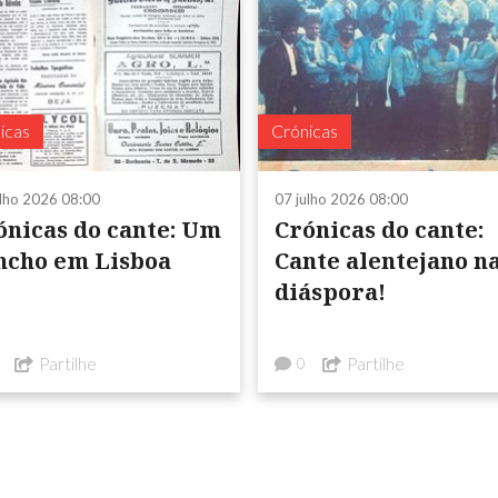
icas
Crónicas
ulho 2026 08:00
07 julho 2026 08:00
ónicas do cante: Um
Crónicas do cante:
ncho em Lisboa
Cante alentejano n
diáspora!
Partilhe
Partilhe
0