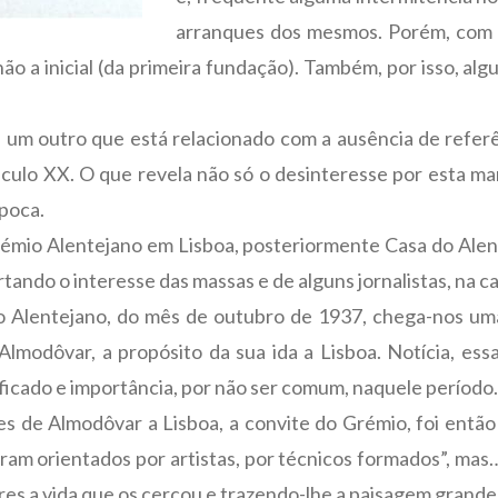
arranques dos mesmos. Porém, com 
ão a inicial (da primeira fundação). Também, por isso, a
um outro que está relacionado com a ausência de referên
éculo XX. O que revela não só o desinteresse por esta man
poca.
Grémio Alentejano em Lisboa, posteriormente Casa do Alent
tando o interesse das massas e de alguns jornalistas, na ca
 Alentejano, do mês de outubro de 1937, chega-nos uma 
lmodôvar, a propósito da sua ida a Lisboa. Notícia, es
nificado e importância, por não ser comum, naquele período.
 de Almodôvar a Lisboa, a convite do Grémio, foi então n
eram orientados por artistas, por técnicos formados”, mas…
es a vida que os cercou e trazendo-lhe a paisagem grande 