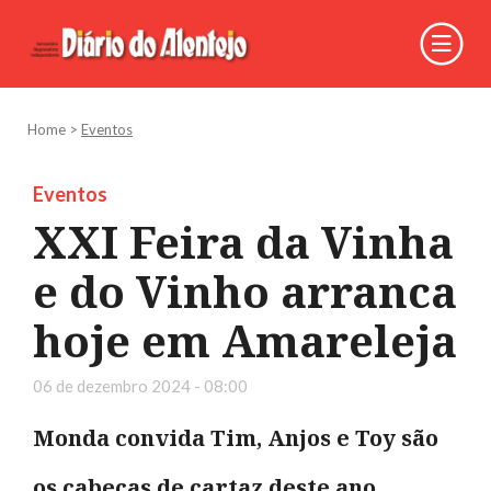
Home
>
Eventos
Eventos
XXI Feira da Vinha
e do Vinho arranca
hoje em Amareleja
06 de dezembro 2024 - 08:00
Monda convida Tim, Anjos e Toy são
os cabeças de cartaz deste ano