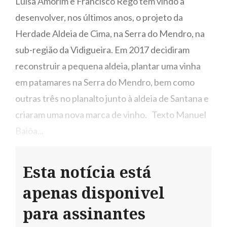
Luísa Amorim e Francisco Rêgo têm vindo a
desenvolver, nos últimos anos, o projeto da
Herdade Aldeia de Cima, na Serra do Mendro, na
sub-região da Vidigueira. Em 2017 decidiram
reconstruir a pequena aldeia, plantar uma vinha
em patamares na Serra do Mendro, bem como
outras três no planalto junto à aldeia de Santana e
criaram uma nova marca de vinho. Texto Manuel
Baiôa...
Esta notícia está
apenas disponivel
para assinantes