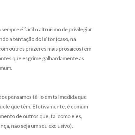
empre é fácil o altruísmo de privilegiar
o a tentação do leitor (caso, na
 com outros prazeres mais prosaicos) em
vantes que esgrime galhardamente as
comum.
dos pensamos tê-lo em tal medida que
aquele que têm. Efetivamente, é comum
amento de outros que, tal como eles,
ça, não seja um seu exclusivo).