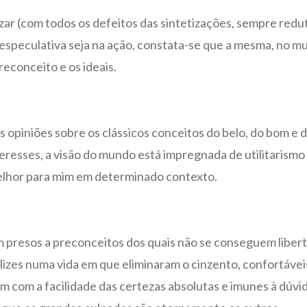
ar (com todos os defeitos das sintetizações, sempre redu
speculativa seja na ação, constata-se que a mesma, no mun
reconceito e os ideais.
 opiniões sobre os clássicos conceitos do belo, do bom e
eresses, a visão do mundo está impregnada de utilitarismo
melhor para mim em determinado contexto.
m presos a preconceitos dos quais não se conseguem liberta
izes numa vida em que eliminaram o cinzento, confortávei
m com a facilidade das certezas absolutas e imunes à dúvi