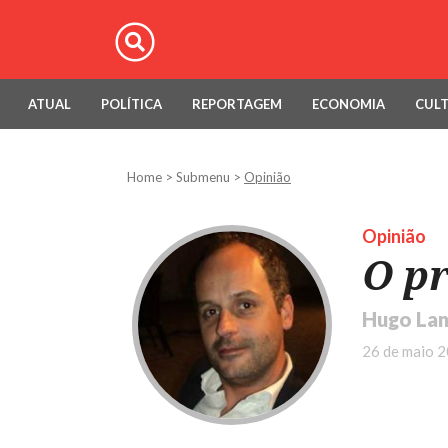
ATUAL
POLÍTICA
REPORTAGEM
ECONOMIA
CUL
Home
>
Submenu
>
Opinião
Opinião
O pr
Hugo Lan
26 de maio 2