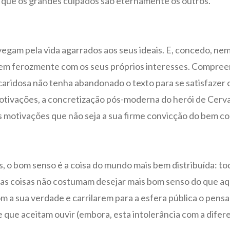
 que os grandes culpados são eternamente os outros.
gam pela vida agarrados aos seus ideais. E, concedo, nem s
em ferozmente com os seus próprios interesses. Compreend
 caridosa não tenha abandonado o texto para se satisfazer
motivações, a concretização pós-moderna do herói de Cer
s motivações que não seja a sua firme convicção do bem 
 o bom senso é a coisa do mundo mais bem distribuída: to
utras coisas não costumam desejar mais bom senso do que 
m a sua verdade e carrilarem para a esfera pública o pens
ue aceitam ouvir (embora, esta intolerância com a diferen