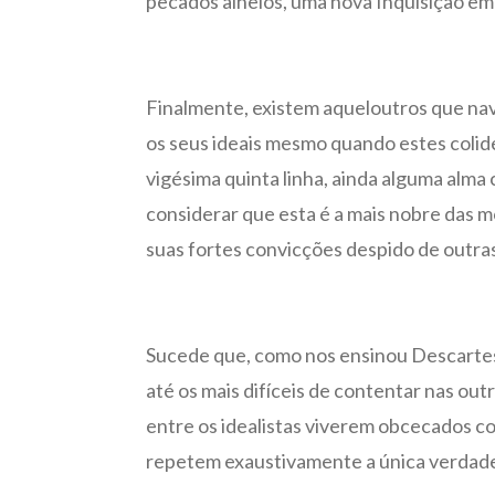
pecados alheios, uma nova Inquisição em
Finalmente, existem aqueloutros que nave
os seus ideais mesmo quando estes colid
vigésima quinta linha, ainda alguma alma
considerar que esta é a mais nobre das 
suas fortes convicções despido de outra
Sucede que, como nos ensinou Descartes,
até os mais difíceis de contentar nas o
entre os idealistas viverem obcecados co
repetem exaustivamente a única verdade q