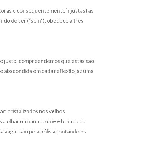
toras e consequentemente injustas) as
do do ser (“sein”), obedece a três
 do justo, compreendemos que estas são
 e abscondida em cada reflexão jaz uma
r: cristalizados nos velhos
s a olhar um mundo que é branco ou
da vagueiam pela pólis apontando os