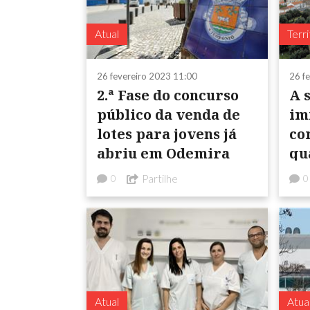
Atual
Terri
26 fevereiro 2023 11:00
26 f
2.ª Fase do concurso
A 
público da venda de
imig
lotes para jovens já
co
abriu em Odemira
qual não
re
Partilhe
0
0
Atual
Atua