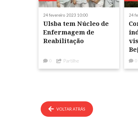
24 fevereiro 2023 10:00
24 f
Ulsba tem Núcleo de
Co
Enfermagem de
in
Reabilitação
vi
Be
Partilhe
0
0
VOLTAR ATRÁS