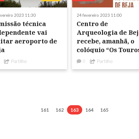
evereiro 2023 11:30
24 fevereiro 2023 11:00
missão técnica
Centro de
dependente vai
Arqueologia de Bej
sitar aeroporto de
recebe, amanhã, o
ja
colóquio “Os Touro
que Habitam as
Partilhe
Partilhe
0
Cidades de Beja"
161
162
163
164
165