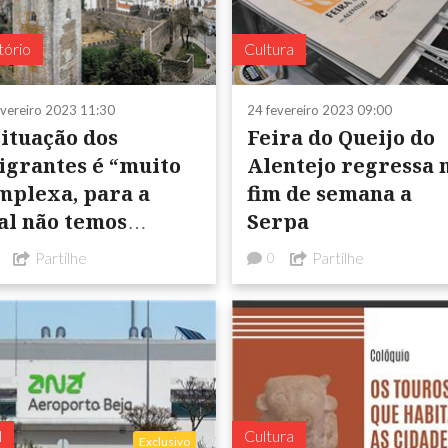
tório
Cultura
evereiro 2023 11:30
24 fevereiro 2023 09:00
situação dos
Feira do Queijo do
rantes é “muito
Alentejo regressa 
mplexa, para a
fim de semana a
 temos
Serpa
spostas imediatas”
Partilhe
Partilhe
0
l
Cultura
Exclusivo