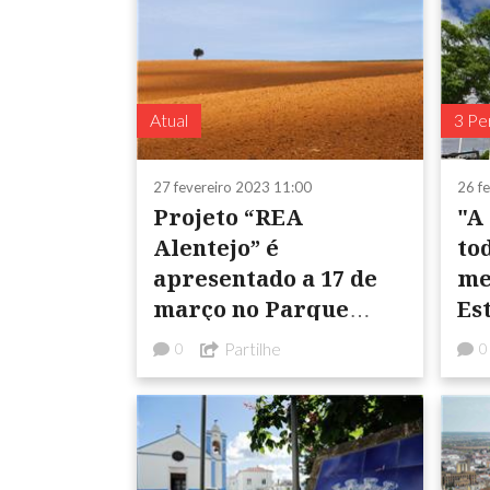
Atual
3 Pe
27 fevereiro 2023 11:00
26 f
Projeto “REA
"A
Alentejo” é
to
apresentado a 17 de
me
março no Parque
Es
Biológico da Cabeça
me
Partilhe
0
0
Gorda
va
me