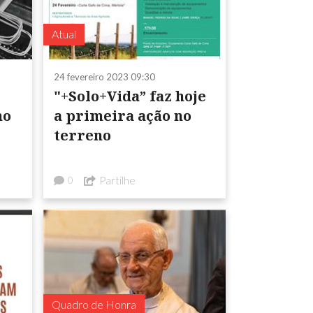
Atual
24 fevereiro 2023 09:30
"+Solo+Vida” faz hoje
no
a primeira ação no
terreno
Partilhe
0
Quadro de Honra