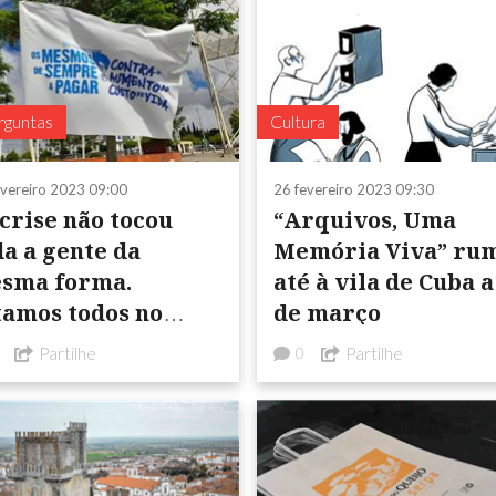
rguntas
Cultura
evereiro 2023 09:00
26 fevereiro 2023 09:30
 crise não tocou
“Arquivos, Uma
da a gente da
Memória Viva” ru
sma forma.
até à vila de Cuba a
tamos todos no
de março
smo mar, mas não
Partilhe
Partilhe
0
mos todos no
smo barco"