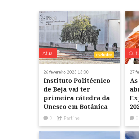
Atual
Cult
Exclusivo
26 fevereiro 2023 13:00
27 f
Instituto Politécnico
As 
de Beja vai ter
ab
primeira cátedra da
Ex
Unesco em Botânica
20
Partilhe
0
0