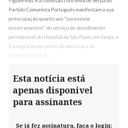
Figueiredo, e a comissão concelhia de Serpa do
Partido Comunista Português manifestam a sua
preocupação quanto aos “sucessivos
encerramentos” do serviço de atendimento
permanente do Hospital de São Paulo, em Serpa, e
à sua gestão por parte da santa casa da
misericórdia local....
Esta notícia está
apenas disponivel
para assinantes
Se já fez assinatura, faça o login: