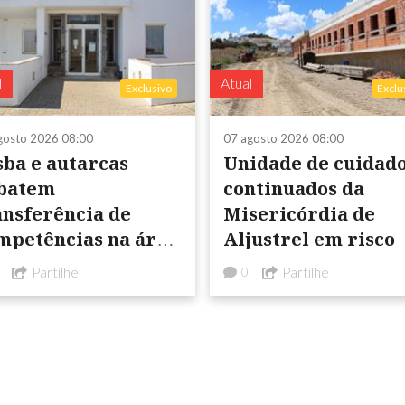
l
Atual
Exclusivo
Exclu
gosto 2026 08:00
07 agosto 2026 08:00
sba e autarcas
Unidade de cuidad
batem
continuados da
nsferência de
Misericórdia de
mpetências na área
Aljustrel em risco
 Saúde
Partilhe
Partilhe
0