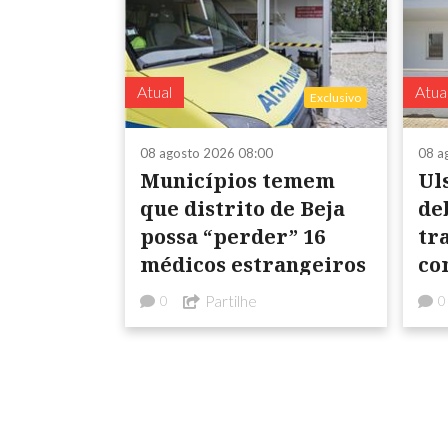
Atual
Atua
Exclusivo
08 agosto 2026 08:00
08 a
Municípios temem
Ul
que distrito de Beja
de
possa “perder” 16
tra
médicos estrangeiros
co
da
Partilhe
0
0